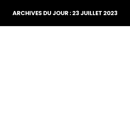
ARCHIVES DU JOUR :
23 JUILLET 2023
Vous êtes ici :
JUIL
23
Madagazelle 2023
La course « Madagazelles » est une course à pieds