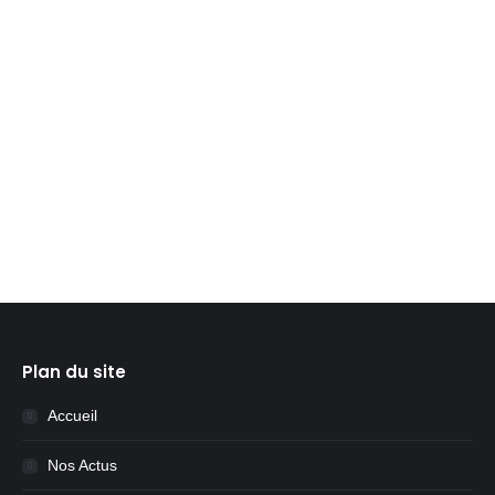
de 50 femmes à vocation humanitaire. Elles ont 6
étapes à faire dans le nord de Mada et choisissent
une école à chaque étape. C’est la Sixième fois que
l’école Madilo à été choisie ! Tous les parents,
enfants, élèves…ont préparé, décoré, répété des
chansons, des danses.…
Lire la suite
Plan du site
Accueil
Nos Actus