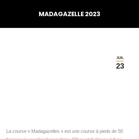
MADAGAZELLE 2023
Vous êtes ici :
JUIL
23
La course « Madagazelles » est une course à pieds de 50