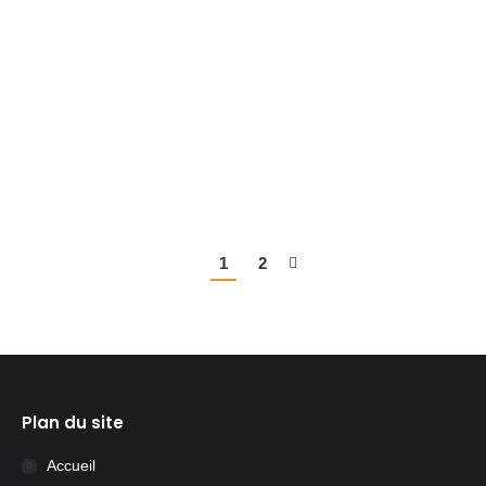
manuels allant du CP au CM2 à notre école
primaire Madilo. Nous allons les envoyer dès le
prochain projet de container afin que ces livres
aient une nouvelle vie. Alors un grand merci à
Jean-Christian, Hélène,…
Lire la suite
1
2
Plan du site
Accueil