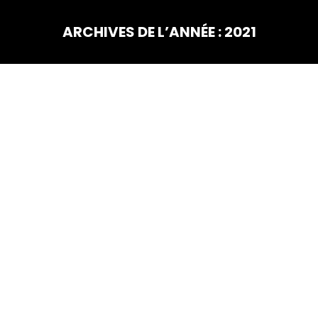
ARCHIVES DE L’ANNÉE :
2021
Vous êtes ici :
DÉC
28
Noël Madilo 2021