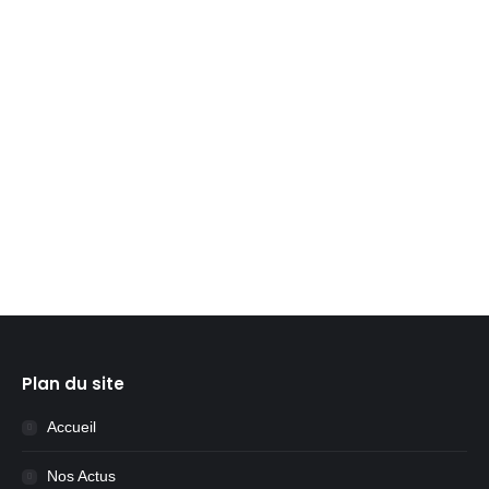
nouveau Bric à brac aura lieu avec de très bonnes
affaires à faire à de tous petits prix !! Venez
nombreux, tous les bénéfices seront reversés à
l’association Madilo pour poursuivre nos projets. Un
bonne affaire pour vous c’est une aide pour eux,
tout le monde…
Lire la suite
Plan du site
Accueil
Nos Actus