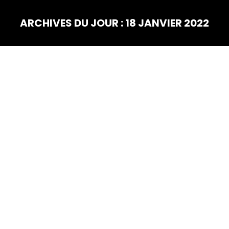
ARCHIVES DU JOUR :
18 JANVIER 2022
Vous êtes ici :
JAN
18
Bric à Brac Madilo en vue !!!
Le 27 Février prochain, dans le village d’Arudy, un