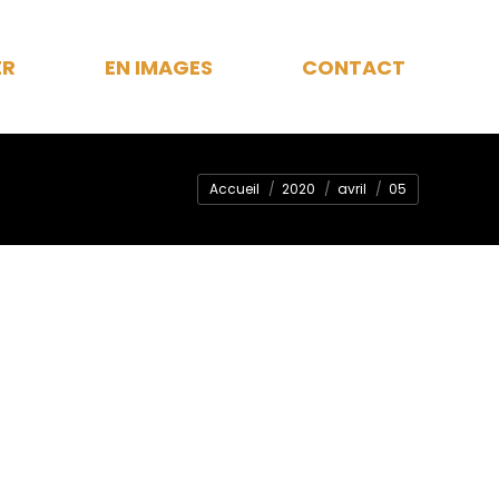
ER
EN IMAGES
CONTACT
Vous êtes ici :
Accueil
2020
avril
05
AVR
5