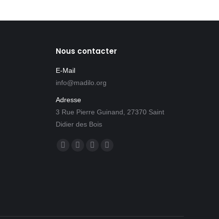
Nous contacter
E-Mail
info@madilo.org
Adresse
3 Rue Pierre Guinand, 27370 Saint
Didier des Bois
Trouvez nous sur :
Facebook
Twitter
Mail
Whatsapp