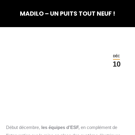
MADILO – UN PUITS TOUT NEUF !
Vous êtes ici :
DÉC
10
Début décembre,
les équipes d’ESF,
en complément de