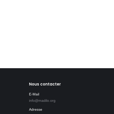
et, malgré les nombreuses fenêtres, lorsque le
Madilo en Décembre, nous avons recherché une
Nous contacter
E-Mail
info@madilo.org
Adresse