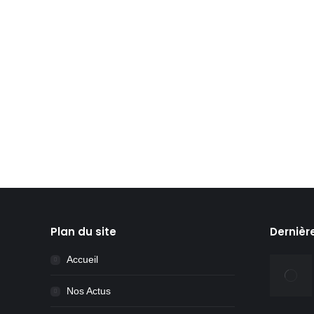
Madilo et la lumière fut !
Depuis quelques jours maintenant l’école prima
temps est couvert et quand le soleil se couche
solution viable et économiquement…
Lire la suite
Plan du site
Dernièr
Accueil
Nos Actus