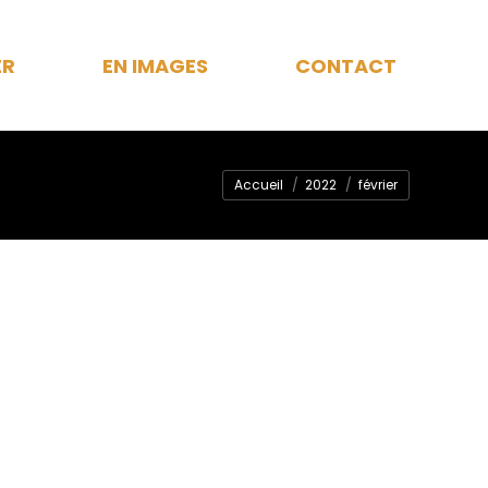
ER
EN IMAGES
CONTACT
Vous êtes ici :
Accueil
2022
février
FÉV
15